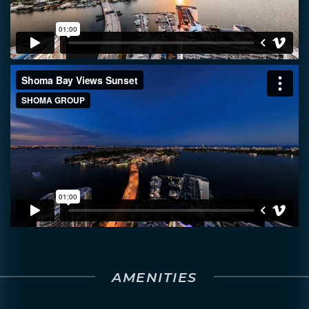
AMENITIES