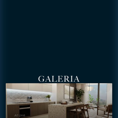
GALERIA