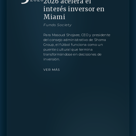
2026 acelera el
interés inversor en
Miami
Funds Society
Para Masoud Shojaee, CEO y presidente
del consejo administrativo de Shoma
Group, el fútbol funciona como un
puente cultural que termina
transformándose en decisiones de
inversión.
VER MÁS
PROYECTO
RESIDENCIAS
AMENIDADES
PLANOS
LOCALIZACIÓN
GALERIA
MORE
CONTÁCTANOS
EQUIPO
ENGLISH
PRENSA
CONTÁCTANOS
BLOGS
ESPAÑOL
Obtenga más información sobre esta increíble
DESCARGAS
propiedad
PORTUGUÊS
Agente