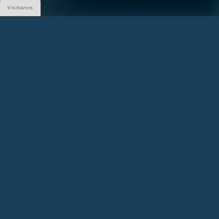
Visitanos
Siguenos
Construido
por
¿PREGUNTAS?
FAQ - PRESS
Llamanos:
786-882-5887
SALES GALLERY
FAQ - PRESS
1133 Normandy Dr, Miami Beach, FL 33141
DIRECCIÓN
FAQ - PRESS
1850 John F Kennedy Causeway, North Bay Village, FL 33141