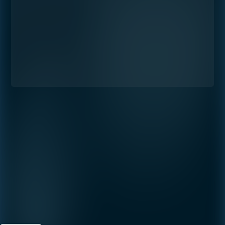
Preferencia
ESTUDIO
1- HABITACIÓN
2- HABITACIONES
3- HABITACIONES
PENTHOUSE
Al continuar, acepta la
póliza de
privacidad
de Shoma Bay.