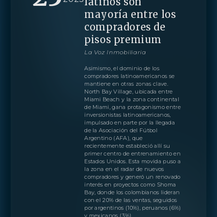
latinos son
mayoría entre los
compradores de
pisos premium
La Voz Inmobiliaria
Asimismo, el dominio de los
compradores latinoamericanos se
mantiene en otras zonas clave.
North Bay Village, ubicada entre
Miami Beach y la zona continental
de Miami, gana protagonismo entre
inversionistas latinoamericanos,
PROYECTO
RESIDENCIAS
AMENIDADES
PLANOS
LOCALIZACIÓN
GALERIA
MORE
CONTÁCTANOS
impulsado en parte por la llegada
EQUIPO
de la Asociación del Fútbol
Argentino (AFA), que
ENGLISH
PRENSA
CONTÁCTANOS
recientemente estableció allí su
BLOGS
ESPAÑOL
primer centro de entrenamiento en
Obtenga más información sobre esta increíble
DESCARGAS
Estados Unidos. Esta movida puso a
propiedad
PORTUGUÊS
la zona en el radar de nuevos
Agente
compradores y generó un renovado
interés en proyectos como Shoma
Bay, donde los colombianos lideran
con el 20% de las ventas, seguidos
por argentinos (10%), peruanos (6%)
y mexicanos (3%).