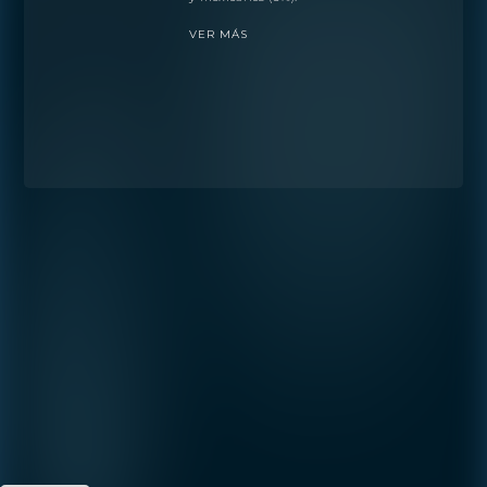
VER MÁS
Preferencia
ESTUDIO
1- HABITACIÓN
2- HABITACIONES
3- HABITACIONES
PENTHOUSE
Al continuar, acepta la
póliza de
privacidad
de Shoma Bay.