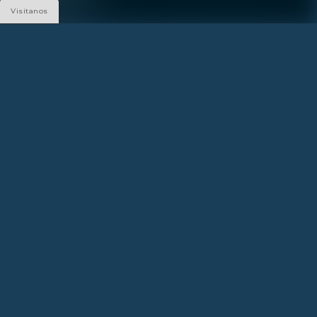
Visitanos
Siguenos
Construido
por
¿PREGUNTAS?
FAQ - PRESS
Llamanos:
786-882-5887
SALES GALLERY
FAQ - PRESS
1133 Normandy Dr, Miami Beach, FL 33141
DIRECCIÓN
FAQ - PRESS
1850 John F Kennedy Causeway, North Bay Village, FL 33141