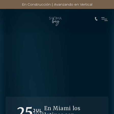
En Construcción | Avanzando en Vertical
25
En Miami los
JUL
2025