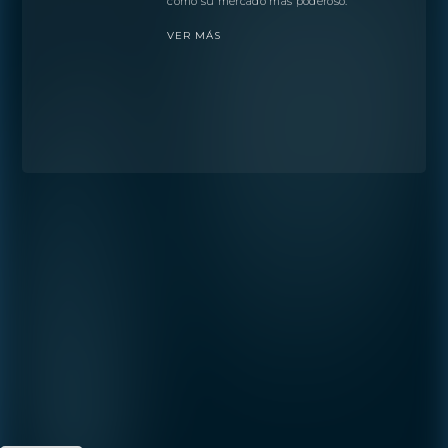
como su mercado más poderoso.
VER MÁS
Preferencia
ESTUDIO
1- HABITACIÓN
2- HABITACIONES
3- HABITACIONES
PENTHOUSE
Al continuar, acepta la
póliza de
privacidad
de Shoma Bay.