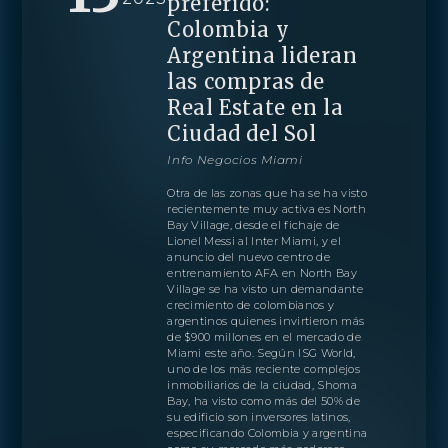
preferido:
Colombia y
Argentina lideran
las compras de
Real Estate en la
Ciudad del Sol
Info Negocios Miami
Otra de las zonas que ha se ha visto
recientemente muy activa es North
Bay Village, desde el fichaje de
Lionel Messi al Inter Miami, y el
PROYECTO
RESIDENCIAS
AMENIDADES
PLANOS
LOCALIZACIÓN
GALERIA
MORE
CONTÁCTANOS
anuncio del nuevo centro de
EQUIPO
entrenamiento AFA en North Bay
ENGLISH
PRENSA
Village se ha visto un demandante
CONTÁCTANOS
crecimiento de colombianos y
BLOGS
ESPAÑOL
argentinos quienes invirtieron más
Obtenga más información sobre esta increíble
DESCARGAS
de $900 millones en el mercado de
propiedad
PORTUGUÊS
Miami este año. Según ISG World,
Agente
uno de los más reciente complejos
inmobiliarios de la ciudad, Shoma
Bay, ha visto como más del 50% de
su edificio son inversores latinos,
especificando Colombia y argentina