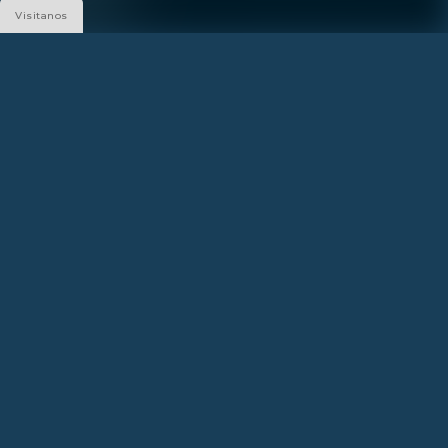
Visitanos
Siguenos
Construido
por
¿PREGUNTAS?
FAQ - PRESS
Llamanos:
786-882-5887
SALES GALLERY
FAQ - PRESS
1133 Normandy Dr, Miami Beach, FL 33141
DIRECCIÓN
FAQ - PRESS
1850 John F Kennedy Causeway, North Bay Village, FL 33141