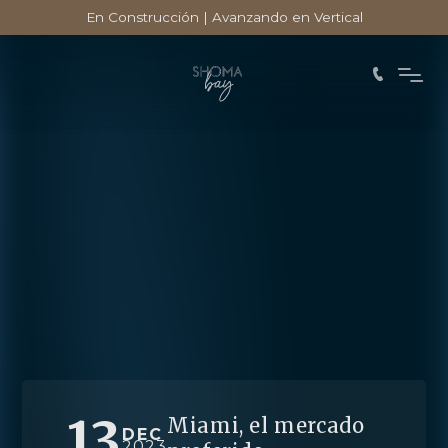
En Construcción | Avanzando en Vertical
13
Miami, el mercado
DEC
2023