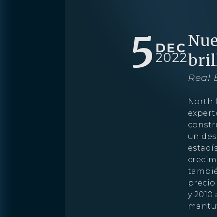
5
Nue
DEC
2022
bri
Real 
North 
expert
constr
un des
estadís
crecim
tambié
precio
Preferencia
y 2010
mantuv