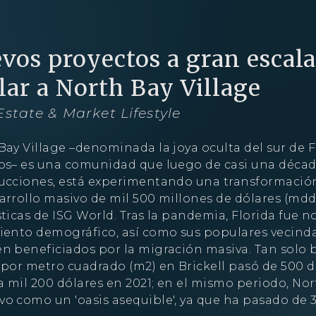
Obtenga más información sobre esta increíble
propiedad
Agente
vos proyectos a gran escal
llar a North Bay Village
Estate & Market Lifestyle
Bay Village –denominada la joya oculta del sur de F
os– es una comunidad que luego de casi una décad
ucciones, está experimentando una transformació
arrollo masivo de mil 500 millones de dólares (mdd
ticas de ISG World. Tras la pandemia, Florida fue no
iento demográfico, así como sus populares vecindar
n beneficiados por la migración masiva. Tan solo b
 por metro cuadrado (m2) en Brickell pasó de 500 d
ESTUDIO
1- HABITACIÓN
2- HABITACIONES
3- HABITACIONE
 a mil 200 dólares en 2021; en el mismo periodo, Nor
Al continuar, acepta la
póliza de privacidad
de Shoma Bay.
o como un 'oasis asequible', ya que ha pasado de 3