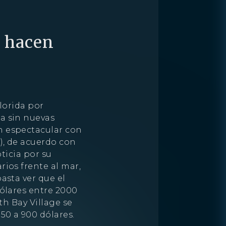
a hacen
lorida por
a sin nuevas
n espectacular con
), de acuerdo con
ticia por su
ios frente al mar,
asta ver que el
ólares entre 2000
S
PENTHOUSE
th Bay Village se
50 a 900 dólares.