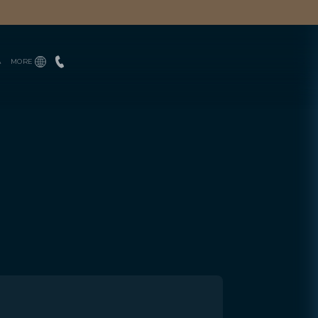
A
MORE
CONTÁCTANOS
ENGLISH
EQUIPO
ESPAÑOL
PRENSA
PORTUGUÊS
BLOGS
DESCARGAS