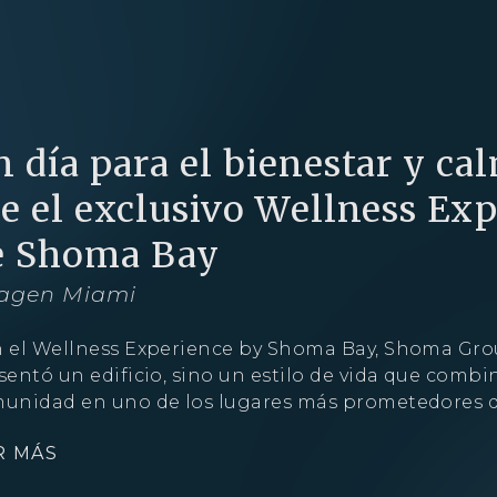
Obtenga más información sobre esta increíble
propiedad
Agente
 día para el bienestar y cal
ue el exclusivo Wellness Ex
e Shoma Bay
agen Miami
 el Wellness Experience by Shoma Bay, Shoma Gro
sentó un edificio, sino un estilo de vida que combin
unidad en uno de los lugares más prometedores 
ESTUDIO
1- HABITACIÓN
2- HABITACIONES
3- HABITACIONE
R MÁS
Al continuar, acepta la
póliza de privacidad
de Shoma Bay.