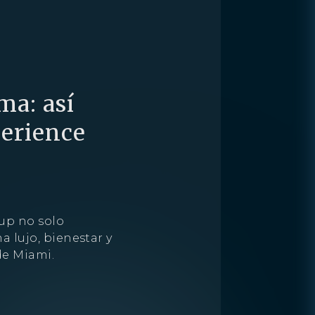
ma: así
perience
up no solo
a lujo, bienestar y
de Miami.
S
PENTHOUSE