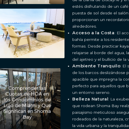
estés disfrutando de un café
puesta de sol desde el salón 
proporcionan un recordatorio
alrededores.
Acceso a la Costa
: El ac
bahía permite a los residente
formas. Desde practicar kay
relajarse al borde del agua,
del ajetreo y el bullicio de la
Ambiente Tranquilo
: El
de los barcos deslizándose p
apacible que impregna la co
perfecto para aquellos que 
Comprender las
un entorno sereno.
Cuotas de HOA en
Belleza Natural
: La exube
los Condominios de
Lujo de Miami y Qué
que rodean Shoma Bay realzan
Significan en Shoma
paisajismo meticuloso asegu
Bay
rodeados de la naturaleza, c
la vida urbana y la tranquilida