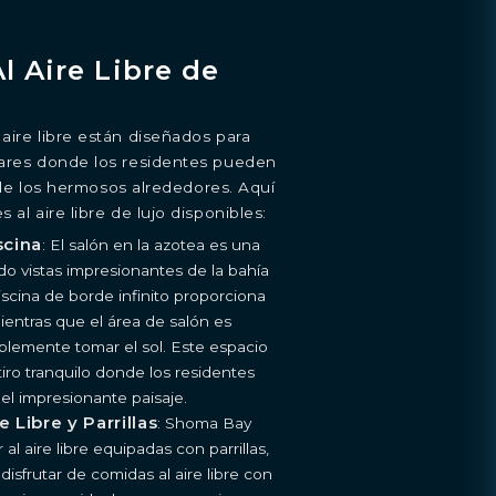
l Aire Libre de
aire libre están diseñados para
gares donde los residentes pueden
ar de los hermosos alrededores. Aquí
 al aire libre de lujo disponibles:
scina
: El salón en la azotea es una
o vistas impresionantes de la bahía
iscina de borde infinito proporciona
entras que el área de salón es
mplemente tomar el sol. Este espacio
iro tranquilo donde los residentes
del impresionante paisaje.
 Libre y Parrillas
: Shoma Bay
l aire libre equipadas con parrillas,
disfrutar de comidas al aire libre con