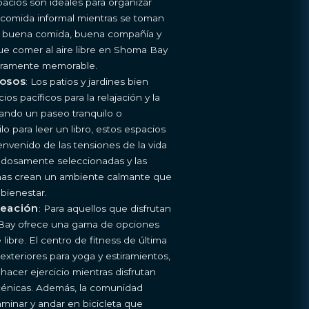
pacios son ideales para organizar
 comida informal mientras se toman
de buena comida, buena compañía y
e comer al aire libre en Shoma Bay
eramente memorable.
dosos
: Los patios y jardines bien
s pacíficos para la relajación y la
dando un paseo tranquilo o
o para leer un libro, estos espacios
envenido de las tensiones de la vida
dadosamente seleccionadas y las
enas crean un ambiente calmante que
 bienestar.
reación
: Para aquellos que disfrutan
Bay ofrece una gama de opciones
e libre. El centro de fitness de última
exteriores para yoga y estiramientos,
hacer ejercicio mientras disfrutan
escénicas. Además, la comunidad
minar y andar en bicicleta que