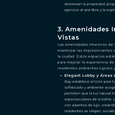
atraviesan la propiedad, pro
ejercicio al aire libre y la exp
3. Amenidades I
Vistas
ESTUDIO
1- HABITACIÓN
2- HABITACIONES
3- HABITACIONE
Las amenidades interiores de
Al continuar, acepta la
póliza de privacidad
de Shoma Bay.
maximizar las impresionantes v
la ciudad. Estos espacios es
para mejorar la experiencia de 
residentes ambientes lujosos
Elegant Lobby y Áreas 
Bay establece el tono para 
sofisticado y ambiente acoge
permiten que la luz natural i
espectaculares de la bahía.
con asientos de lujo, creand
residentes se relajen, socia