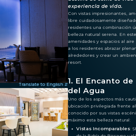
experiencia de vida.
Con vistas impresionantes, ame
libre cuidadosamente diseñad
residentes una combinación ú
belleza natural serena. En est
amenidades y espacios al aire
a los residentes abrazar plen
alrededores y crear un ambient
resort.
1. El Encanto de 
Translate to English ⇵
del Agua
Uno de los aspectos más caut
ubicación privilegiada frente a
conocido por sus vistas escén
máximo esta belleza natural:
Vistas Incomparables
: 
de la Bahía de Biscayne y el