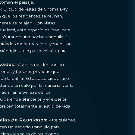
toman el paisaje.
e
: El club de vistas de Shoma Bay
a que los residentes se reúnan,
ente se relajen. Con vistas
 Miami, este espacio es ideal para
disfrutar de una noche tranquila. El
nidades modernas, incluyendo una
ciéndolo un espacio versátil para
ivadas
: Muchas residencias en
ones y terrazas privadas que
de la bahía. Estos espacios al aire
rutar de un café por la mañana, ver la
admirar la belleza de los
ida entre el interior y el exterior
bracen totalmente el estilo de vida
Salas de Reuniones
: Para quienes
tan un espacio tranquilo para
cios y las salas de reuniones