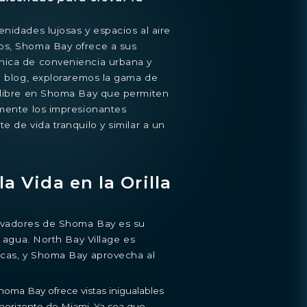
nidades lujosas y espacios al aire
os, Shoma Bay ofrece a sus
nica de conveniencia urbana y
e blog, exploraremos la gama de
 libre en Shoma Bay que permiten
amente los impresionantes
e de vida tranquilo y similar a un
la Vida en la Orilla
ivadores de Shoma Bay es su
l agua. North Bay Village es
icas, y Shoma Bay aprovecha al
Shoma Bay ofrece vistas inigualables
 horizonte de Miami. Ya sea que