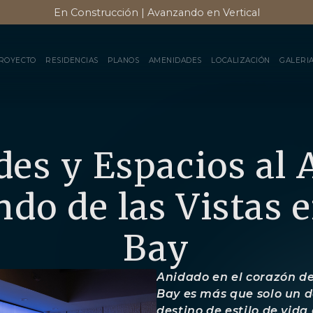
En Construcción | Avanzando en Vertical
ROYECTO
RESIDENCIAS
PLANOS
AMENIDADES
LOCALIZACIÓN
GALERI
s y Espacios al A
ndo de las Vistas
Bay
Anidado en el corazón d
Bay es más que solo un d
destino de estilo de vida