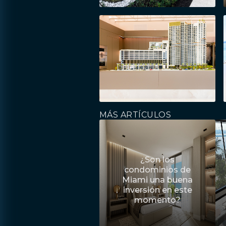
MÁS ARTÍCULOS
¿Son los
condominios de
Miami una buena
inversión en este
momento?