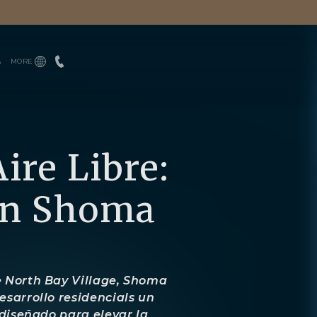
A
MORE
CONTÁCTANOS
ENGLISH
EQUIPO
ESPAÑOL
PRENSA
BLOGS
DESCARGAS
ire Libre:
 en Shoma
e North Bay Village, Shoma
esarrollo residencials un
 diseñado para elevar la