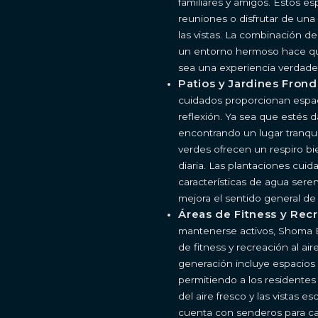
familiares y amigos. Estos es
reuniones o disfrutar de una
las vistas. La combinación 
un entorno hermoso hace qu
sea una experiencia verdad
Patios y Jardines Fron
cuidados proporcionan espacio
reflexión. Ya sea que estés 
CONTÁCTANOS
encontrando un lugar tranquil
verdes ofrecen un respiro bi
Obtenga más información sobre esta increíble
diaria. Las plantaciones cui
propiedad
características de agua ser
Agente
mejora el sentido general de
Áreas de Fitness y Rec
mantenerse activos, Shoma 
de fitness y recreación al air
generación incluye espacios 
permitiendo a los residentes 
del aire fresco y las vistas 
cuenta con senderos para ca