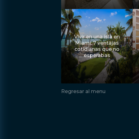
Vivir en una isla en
Miami: 7 ventajas
cotidianas que no
esperabas
Regresar al menu