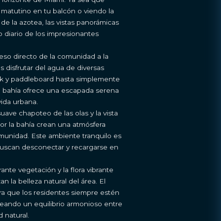
 matutino en tu balcón o viendo la
de la azotea, las vistas panorámicas
 diario de los impresionantes
ceso directo de la comunidad a la
s disfrutar del agua de diversas
ak y paddleboard hasta simplemente
 la bahía ofrece una escapada serena
 vida urbana.
 suave chapoteo de las olas y la vista
or la bahía crean una atmósfera
munidad. Este ambiente tranquilo es
buscan desconectar y recargarse en
rante vegetación y la flora vibrante
 la belleza natural del área. El
ra que los residentes siempre estén
reando un equilibrio armonioso entre
d natural.