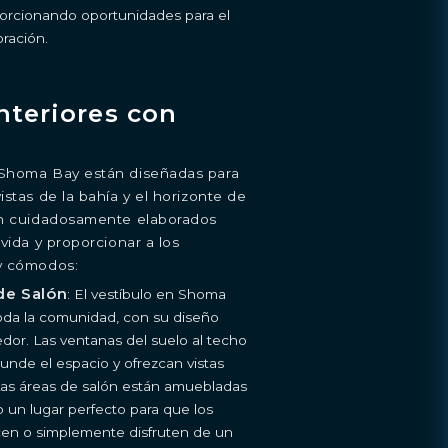
porcionando oportunidades para el
loración.
nteriores con
S
PENTHOUSE
 Shoma Bay están diseñadas para
istas de la bahía y el horizonte de
tán cuidadosamente elaborados
vida y proporcionar a los
 y cómodos:
de Salón
: El vestíbulo en Shoma
toda la comunidad, con su diseño
dor. Las ventanas del suelo al techo
nunde el espacio y ofrezcan vistas
 Las áreas de salón están amuebladas
o un lugar perfecto para que los
licen o simplemente disfruten de un