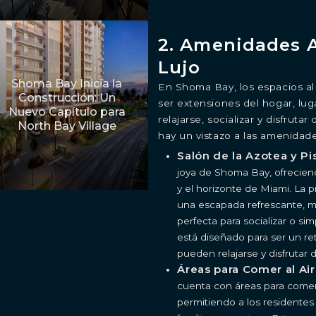
2. Amenidades A
Lujo
Shoma Bay Inicia la
En Shoma Bay, los espacios al 
Construcción: Un
ser extensiones del hogar, lu
Nuevo Capítulo para
relajarse, socializar y disfrut
North Bay Village
hay un vistazo a las amenidades
Salón de la Azotea y Pi
joya de Shoma Bay, ofreciend
y el horizonte de Miami. La p
una escapada refrescante, mi
perfecta para socializar o si
está diseñado para ser un ret
pueden relajarse y disfrutar 
Áreas para Comer al Aire
cuenta con áreas para comer a
permitiendo a los residentes 