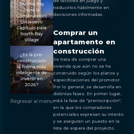
de factores en juego y
Shoma Bay
traducirlos hábilmente en
Inicia la
decisiones informadas.
Construcción:
Un Nuevo
Capítulo para
Comprar un
North Bay
Village
apartamento en
construcción
¿Es la pre-
Se trata de comprar una
construcción
vivienda que aún no se ha
la forma más
inteligente de
construido según los planos y
invertir en
especificaciones del promotor.
2026?
Por lo general, se desarrolla en
distintas fases. En primer lugar,
está la fase de "preinscripción",
Regresar al menu
en la que los compradores
potenciales expresan su interés
y se aseguran un puesto en la
lista de espera del proyecto.