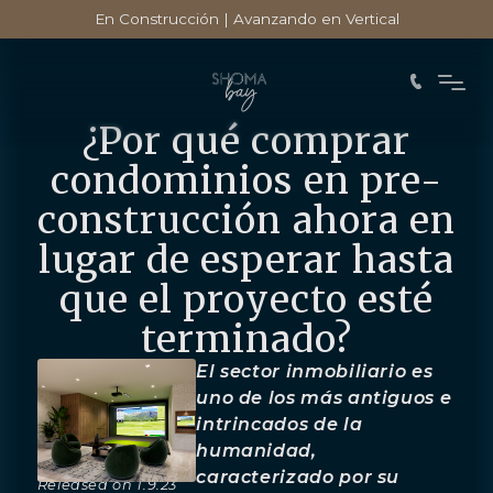
En Construcción | Avanzando en Vertical
¿Por qué comprar
condominios en pre-
construcción ahora en
lugar de esperar hasta
que el proyecto esté
terminado?
El sector inmobiliario es
uno de los más antiguos e
intrincados de la
humanidad,
caracterizado por su
Released on
1.9.23