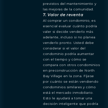
previstos del mantenimiento y
las mejoras de la comunidad.
7. Valor de reventa
Al comprar un condominio, es
esencial evaluar cuánto podría
PROYECTO
RESIDENCIAS
AMENIDADES
PLANOS
LOCALIZACIÓN
GALERIA
MORE
CONTÁCTANOS
valer si decide venderlo más
EQUIPO
adelante, incluso si no planea
ENGLISH
PRENSA
CONTÁCTANOS
venderlo pronto. Usted debe
BLOGS
ESPAÑOL
Obtenga más información sobre esta increíble
considerar si el valor del
DESCARGAS
propiedad
condominio podría aumentar
Agente
con el tiempo y cómo se
compara con otros condominios
en preconstrucción de North
Bay Village en la zona. Fíjese
por cuánto se están vendiendo
condominios similares y cómo
está el mercado inmobiliario.
Esto le ayudará a tomar una
decisión inteligente que podría