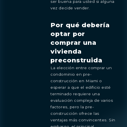
ser buena para usted si alguna
vez decide vender.
Preferencia
Por qué debería
ESTUDIO
1- HABITACIÓN
2- HABITACIONES
optar por
3- HABITACIONES
PENTHOUSE
comprar una
Al continuar, acepta la
póliza de
vivienda
privacidad
de Shoma Bay.
preconstruida
La elección entre comprar un
condominio en pre-
construcción en Miami o
esperar a que el edificio esté
terminado requiere una
evaluación compleja de varios
factores, pero la pre-
construcción ofrece las
ventajas más convincentes. Sin
embargo, el principal