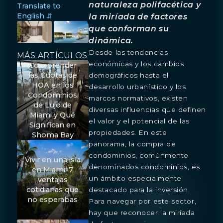
naturaleza polifacética y
Translate to
English ⇵
la miríada de factores
que conforman su
dinámica.
Desde las tendencias
MÁS ARTÍCULOS
económicas y los cambios
Comprender
las Cuotas de
demográficos hasta el
HOA en los
desarrollo urbanístico y los
Condominios
marcos normativos, existen
de Lujo de
diversas influencias que definen
Miami y Qué
el valor y el potencial de las
Significan en
propiedades. En este
Shoma Bay
panorama, la compra de
condominios, comúnmente
Vivir en una isla
denominados condominios, es
en Miami: 7
un ámbito especialmente
ventajas
cotidianas que
destacado para la inversión.
no esperabas
Para navegar por este sector,
hay que reconocer la miríada